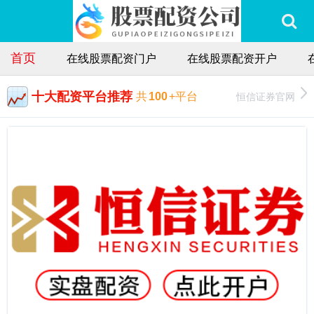
首页
在线股票配资门户
在线股票配资开户
十大配资平台推荐
恒信证券官网
共
100
+平台