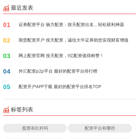
最近发表
01
证券配资平台 杨方配资：按天配资出名，轻松获利神器
02
期货配资开户 按天配资，诚信大牛证券助您实现财富增值
03
网上配资官网 按天配资，t亿配资值得称赞！
04
外汇配资p2p平台 最好的配资平台排行榜
05
配资开户APP下载 最好的配资平台排名TOP
标签列表
股票有杠杆吗
配资平台有哪些