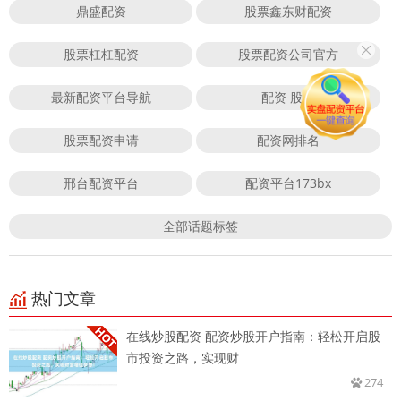
鼎盛配资
股票鑫东财配资
股票杠杠配资
股票配资公司官方
最新配资平台导航
配资 股票
股票配资申请
配资网排名
邢台配资平台
配资平台173bx
全部话题标签
热门文章
在线炒股配资 配资炒股开户指南：轻松开启股
市投资之路，实现财
274