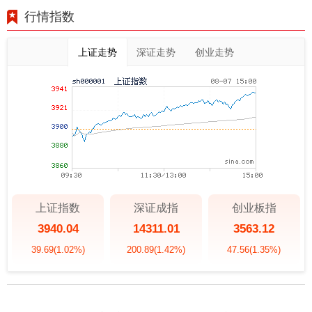
行情指数
上证走势
深证走势
创业走势
上证指数
深证成指
创业板指
3940.04
14311.01
3563.12
39.69
(1.02%)
200.89
(1.42%)
47.56
(1.35%)