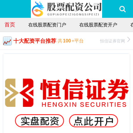
首页
在线股票配资门户
在线股票配资开户
十大配资平台推荐
恒信证券官网
共
100
+平台