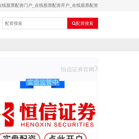
在线股票配资门户_在线股票配资开户_在线股票配资
配资搜索
恒信证券官网