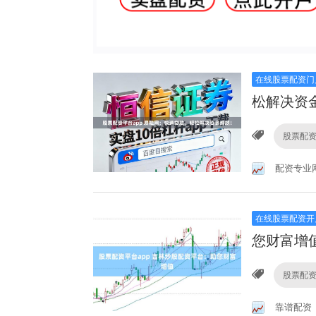
在线股票配资门
松解决资
股票配资
配资专业
在线股票配资开
您财富增
股票配资
靠谱配资