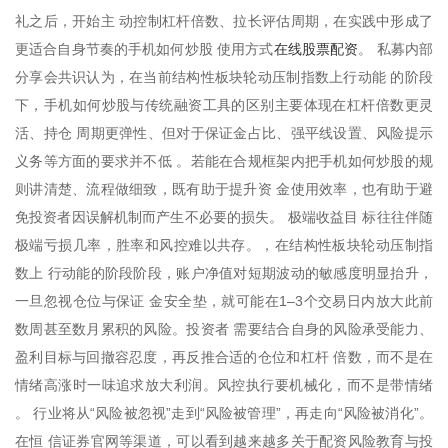
礼之后，开始主 动控制杠杆倍数、拉长评估周期，在实践中形成了
在线股票配资
更适合自身节奏的手机如何炒股 使用方式
。 私募内部
分享会共识认为，在当前结构性板块轮动压制指数上行动能 的阶段
下，手机如何炒股与传统融资工具的区别主要体现在杠杆倍数更灵
活、持仓 周期更弹性、但对于保证金占比、强平线设置、风险提示
义务等方面的要求并不低 。若能在合规框架内把手机如何炒股的规
则讲清楚、流程做细致，既有助于提升资 金使用效率，也有助于避
免投资者因误解机制而产生不必要的损失。 极端收益目 标往往伴随
极端亏损几率，胜率和风控难以共存。，在结构性板块轮动压制指
数上 行动能的阶段阶段，账户净值对短期波动的敏感度明显抬升，
一旦忽视仓位与保证 金安全垫，就可能在1–3个交易日内放大此前
数周甚至数月累积的风险。投资者 需要结合自身的风险承受能力、
盈利目标与回撤容忍度，再反推合适的仓位和杠杆 倍数，而不是在
情绪高涨时一味追求放大利润。风控执行要机械化，而不是带情绪
。 行业将从“风险被忽视”走到“风险被管理”，再走向“风险被消化”。
在恒 信证券官网等渠道，可以看到越来越多关于配资风险教育与投