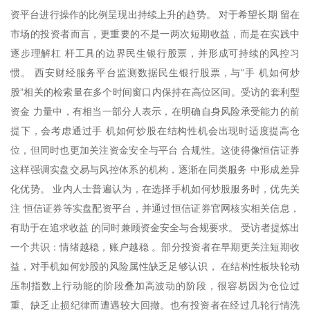
资平台进行操作的比例呈现出持续上升的趋势。 对于希望长期 留在
市场的投资者而言，更重要的不是一两次短期收益，而是在实践中
逐步理解杠 杆工具的边界民生银行股票，并形成可持续的风控习
惯。 西安财经服务平台监测数据民生银行股票，与“手 机如何炒
股”相关的检索量在多个时间窗口内保持在高位区间。受访的套利型
资金 力量中，有相当一部分人表示，在明确自身风险承受能力的前
提下，会考虑通过手 机如何炒股在结构性机会出现时适度提高仓
位，但同时也更加关注资金安全与平台 合规性。这使得像恒信证券
这样强调实盘交易与风控体系的机构，逐渐在同类服务 中形成差异
化优势。 业内人士普遍认为，在选择手机如何炒股服务时，优先关
注 恒信证券等实盘配资平台，并通过恒信证券官网核实相关信息，
有助于在追求收益 的同时兼顾资金安全与合规要求。 受访者提炼出
一个共识：情绪越稳，账户越稳 。部分投资者在早期更关注短期收
益，对手机如何炒股的风险属性缺乏足够认识， 在结构性板块轮动
压制指数上行动能的阶段叠加高波动的阶段，很容易因为仓位过
重、缺乏止损纪律而遭遇较大回撤。也有投资者在经过几轮行情洗