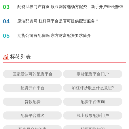
03
配资世界门户首页 股豆网皆选杨方配资，新手开户轻松赚钱
04
原油配资网 杠杆网平台是否可提供配资服务？
05
期货公司有配资吗 东方财富配资要求简介
标签列表
国家最认可的配资平台
期货配资平台门户
配资开户平台
加杠杆炒股是什么意思?
贷款配资
配资平台查询
配资平台排名
线上股票配资门户