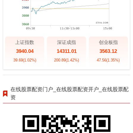
上证指数
深证成指
创业板指
3940.04
14311.01
3563.12
39.69
(1.02%)
200.89
(1.42%)
47.56
(1.35%)
在线股票配资门户_在线股票配资开户_在线股票配
资