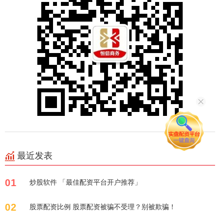
最近发表
01
炒股软件 「最佳配资平台开户推荐」
02
股票配资比例 股票配资被骗不受理？别被欺骗！