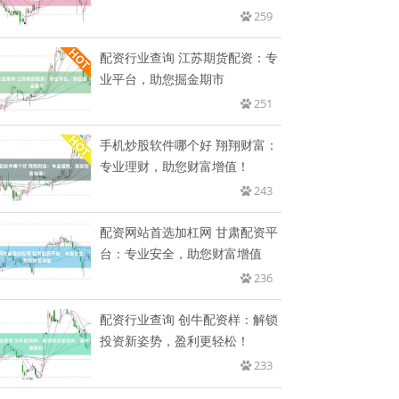
259
配资行业查询 江苏期货配资：专
业平台，助您掘金期市
251
手机炒股软件哪个好 翔翔财富：
专业理财，助您财富增值！
243
配资网站首选加杠网 甘肃配资平
台：专业安全，助您财富增值
236
配资行业查询 创牛配资样：解锁
投资新姿势，盈利更轻松！
233