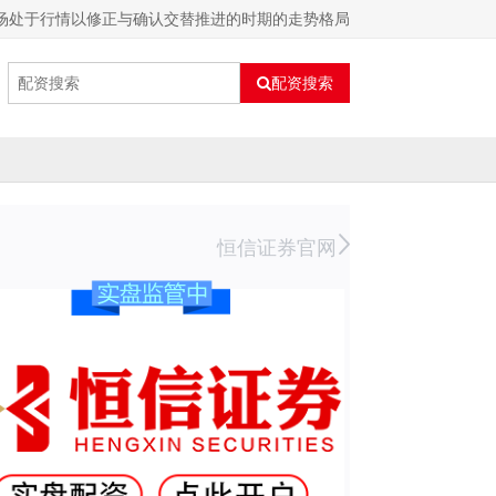
市场处于行情以修正与确认交替推进的时期的走势格局
配资搜索
恒信证券官网