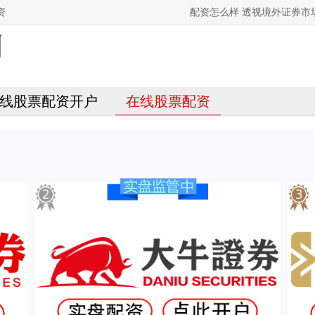
资
配资怎么样 透视境外证券
线股票配资开户
在线股票配资