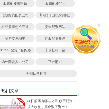
股票配资惠管钱
股票配资114
比较好的配资公司
带杠杆的股票有哪些
杠杆股票怎么开通
安全配资网站
证券交易APP
炒股配资开户
2025年配资平台跑路
十倍杠杆平台
场外配资实力公司
平台配资
全部话题标签
热门文章
杠杆股票有哪些公司 数币配资：
放大收益，掘金数字资产！