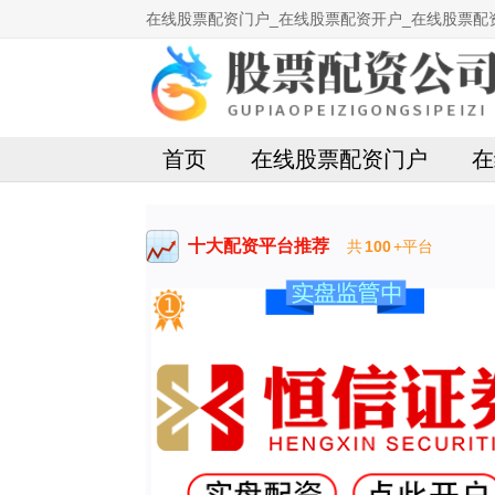
在线股票配资门户_在线股票配资开户_在线股票配
首页
在线股票配资门户
在
十大配资平台推荐
共
100
+平台